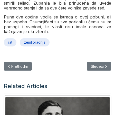
smirili seljaci, Županija je bila prinuđena da uvede
vanredno stanje i da sa dve čete vojnika zavede red.
Pune dve godine vodila se istraga o ovoj pobuni, ali
bez uspeha. Osumnjičeni su sve poricali u čemu su im
pomogli i svedoci, te vlasti nisu imale osnova za
kažnjavanje okrivljenih.
rat
zemljoradnja
Prethodni članak: Vranjevačka buna 1777: Seljački otpor protiv
Sledeći članak:
Prethodni
Sledeći
Related Articles