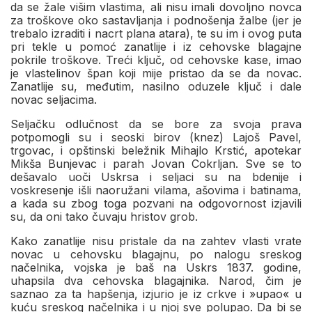
da se žale višim vlastima, ali nisu imali dovoljno novca
za troškove oko sastavljanja i podnošenja žalbe (jer je
trebalo izraditi i nacrt plana atara), te su im i ovog puta
pri tekle u pomoć zanatlije i iz cehovske blagajne
pokrile troškove. Treći ključ, od cehovske kase, imao
je vlastelinov špan koji mije pristao da se da novac.
Zanatlije su, međutim, nasilno oduzele ključ i dale
novac seljacima.
Seljačku odlučnost da se bore za svoja prava
potpomogli su i seoski birov (knez) Lajoš Pavel,
trgovac, i opštinski beležnik Mihajlo Krstić, apotekar
Mikša Bunjevac i parah Jovan Cokrljan. Sve se to
dešavalo uoči Uskrsa i seljaci su na bdenije i
voskresenje išli naoružani vilama, ašovima i batinama,
a kada su zbog toga pozvani na odgovornost izjavili
su, da oni tako čuvaju hristov grob.
Kako zanatlije nisu pristale da na zahtev vlasti vrate
novac u cehovsku blagajnu, po nalogu sreskog
načelnika, vojska je baš na Uskrs 1837. godine,
uhapsila dva cehovska blagajnika. Narod, čim je
saznao za ta hapšenja, izjurio je iz crkve i »upao« u
kuću sreskog načelnika i u njoj sve polupao. Da bi se