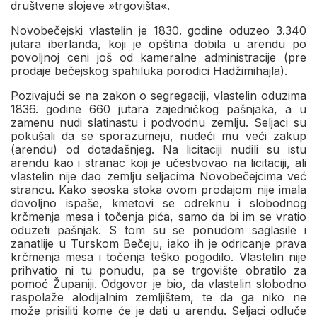
društvene slojeve »trgovišta«.
Novobečejski vlastelin je 1830. godine oduzeo 3.340
jutara iberlanda, koji je opština dobila u arendu po
povoljnoj ceni još od kameralne administracije (pre
prodaje bečejskog spahiluka porodici Hadžimihajla).
Pozivajući se na zakon o segregaciji, vlastelin oduzima
1836. godine 660 jutara zajedničkog pašnjaka, a u
zamenu nudi slatinastu i podvodnu zemlju. Seljaci su
pokušali da se sporazumeju, nudeći mu veći zakup
(arendu) od dotadašnjeg. Na licitaciji nudili su istu
arendu kao i stranac koji je učestvovao na licitaciji, ali
vlastelin nije dao zemlju seljacima Novobečejcima već
strancu. Kako seoska stoka ovom prodajom nije imala
dovoljno ispaše, kmetovi se odreknu i slobodnog
krčmenja mesa i točenja pića, samo da bi im se vratio
oduzeti pašnjak. S tom su se ponudom saglasile i
zanatlije u Turskom Bečeju, iako ih je odricanje prava
krčmenja mesa i točenja teško pogodilo. Vlastelin nije
prihvatio ni tu ponudu, pa se trgovište obratilo za
pomoć Županiji. Odgovor je bio, da vlastelin slobodno
raspolaže alodijalnim zemljištem, te da ga niko ne
može prisiliti kome će je dati u arendu. Seljaci odluče