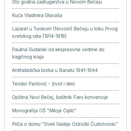
Sto godina zadrugarstva u Novom Bečeju
Kuća Vladimira Glavaša
Lazaret u Turskom (Novom) Bečeju u toku Prvog
svetskog rata (1914-1918)
Paulina Sudarski od ekspresivne vedrine do
tragičnog kraja
Antifašistička borba u Banatu 1941-1944
Теоdоr Pаvlović - živоt i dеlо
Opština Novi Bečej, baštinik Faro konvencije
Monografija OŠ "Miloje Ćiplić"
Priča o domu ”Sveti Vasilije Ostroški Čudotvorac”