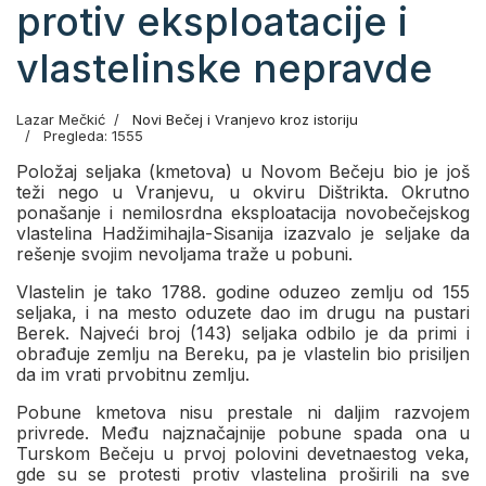
protiv eksploatacije i
vlastelinske nepravde
Lazar Mečkić
Novi Bečej i Vranjevo kroz istoriju
Pregleda: 1555
Položaj seljaka (kmetova) u Novom Bečeju bio je još
teži nego u Vranjevu, u okviru Dištrikta. Okrutno
ponašanje i nemilosrdna eksploatacija novobečejskog
vlastelina Hadžimihajla-Sisanija izazvalo je seljake da
rešenje svojim nevoljama traže u pobuni.
Vlastelin je tako 1788. godine oduzeo zemlju od 155
seljaka, i na mesto oduzete dao im drugu na pustari
Berek. Najveći broj (143) seljaka odbilo je da primi i
obrađuje zemlju na Bereku, pa je vlastelin bio prisiljen
da im vrati prvobitnu zemlju.
Pobune kmetova nisu prestale ni daljim razvojem
privrede. Među najznačajnije pobune spada ona u
Turskom Bečeju u prvoj polovini devetnaestog veka,
gde su se protesti protiv vlastelina proširili na sve