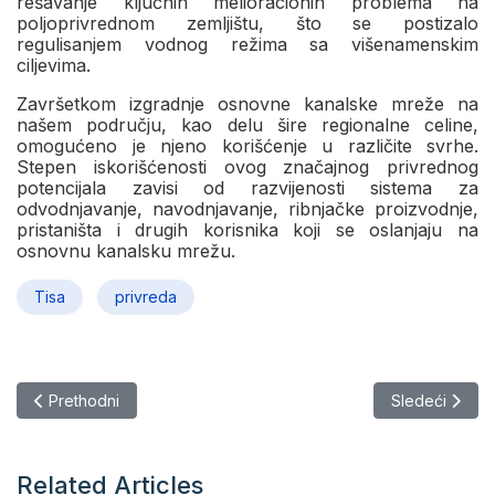
rešavanje ključnih melioracionih problema na
poljoprivrednom zemljištu, što se postizalo
regulisanjem vodnog režima sa višenamenskim
ciljevima.
Završetkom izgradnje osnovne kanalske mreže na
našem području, kao delu šire regionalne celine,
omogućeno je njeno korišćenje u različite svrhe.
Stepen iskorišćenosti ovog značajnog privrednog
potencijala zavisi od razvijenosti sistema za
odvodnjavanje, navodnjavanje, ribnjačke proizvodnje,
pristaništa i drugih korisnika koji se oslanjaju na
osnovnu kanalsku mrežu.
Tisa
privreda
Prethodni članak: Vodoprivredna organizacija „Gornji Banat” (
Sledeći člana
Prethodni
Sledeći
Related Articles