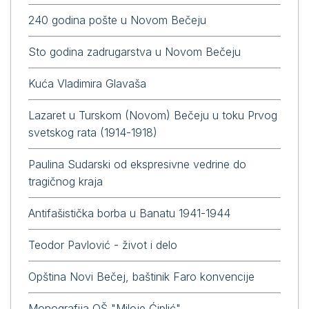
240 godina pošte u Novom Bečeju
Sto godina zadrugarstva u Novom Bečeju
Kuća Vladimira Glavaša
Lazaret u Turskom (Novom) Bečeju u toku Prvog
svetskog rata (1914-1918)
Paulina Sudarski od ekspresivne vedrine do
tragičnog kraja
Antifašistička borba u Banatu 1941-1944
Теоdоr Pаvlović - živоt i dеlо
Opština Novi Bečej, baštinik Faro konvencije
Monografija OŠ "Miloje Ćiplić"