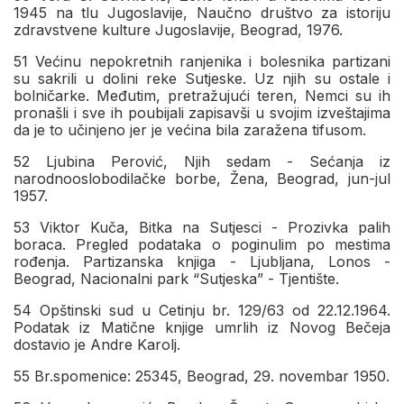
1945 na tlu Jugoslavije, Naučno društvo za istoriju
zdravstvene kulture Jugoslavije, Beograd, 1976.
51 Većinu nepokretnih ranjenika i bolesnika partizani
su sakrili u dolini reke Sutjeske. Uz njih su ostale i
bolničarke. Međutim, pretražujući teren, Nemci su ih
pronašli i sve ih poubijali zapisavši u svojim izveštajima
da je to učinjeno jer je većina bila zaražena tifusom.
52 Ljubina Perović, Nјih sedam - Sećanja iz
narodnooslobodilačke borbe, Žena, Beograd, jun-jul
1957.
53 Viktor Kuča, Bitka na Sutjesci - Prozivka palih
boraca. Pregled podataka o poginulim po mestima
rođenja. Partizanska knjiga - Ljublјana, Lonos -
Beograd, Nacionalni park “Sutjeska” - Tjentište.
54 Opštinski sud u Cetinju br. 129/63 od 22.12.1964.
Podatak iz Matične knjige umrlih iz Novog Bečeja
dostavio je Andre Karolј.
55 Br.spomenice: 25345, Beograd, 29. novembar 1950.