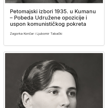
Petomajski izbori 1935. u Kumanu
– Pobeda Udružene opozicije i
uspon komunističkog pokreta
Zagorka Končar i Ljubomir Tabački