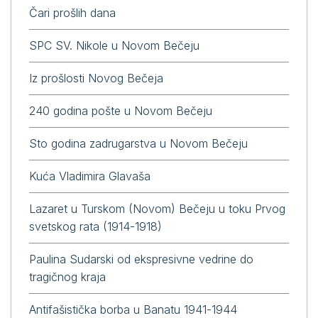
Čari prošlih dana
SPC SV. Nikole u Novom Bečeju
Iz prošlosti Novog Bečeja
240 godina pošte u Novom Bečeju
Sto godina zadrugarstva u Novom Bečeju
Kuća Vladimira Glavaša
Lazaret u Turskom (Novom) Bečeju u toku Prvog
svetskog rata (1914-1918)
Paulina Sudarski od ekspresivne vedrine do
tragičnog kraja
Antifašistička borba u Banatu 1941-1944