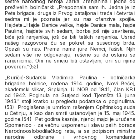
sestre narodnog heroja Žarka Zrenjanina i jedne od
preživelih bolničarki: „Prepoznala sam ih. Jedna je iz
Pete brigade, druga iz Prvog batalјona i treća i četvrta i
sedma mi je poznata jer su nas ofanzive spojile.
Hajdete...Hajde Danice velika, hajde Danice mala, hajde
Paulina, hajdete svih sedam, borba još nije završena,
biće još ranjenika, još će biti teških ranjenika. Usred
našeg razgovora ču se pokret sa susednog brda.
Opazili su nas. Prema nama jure Nemci, fašisti. Nјih
sedam više ne odgovaraju, rešene su da ostanu sa
ranjenicima. Oni ne smeju biti ostavlјeni, oni su njima
povereni."(52)
„Đuričić-Sudarski Vladimira Paulina - bolničarka
brigadne bolnice, rođena 1914. godine, Novi Bečej,
akademski slikar, Srpkinja. U NOB od 1941, član KPJ
od 1942. Poginula na Sutjesci kod Tjentišta 13. juna
1943." stoji kratko u pregledu podataka o poginulima.
(53) Proglašena je umrlom rešenjem Opštinskog suda
u Cetinju, a kao dan smrti ustanovlјen je 15. maj 1945.
godine.(54) Pet godina kasnije, njenoj majci je uručena
Spomenico - za večnu uspomenu i slavu palih boraca
Narodnooslobodilačkog rata, a sa potpisom ministra
narodne odbrane i vrhovnog komandanta