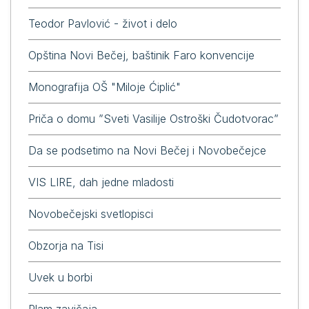
Теоdоr Pаvlović - živоt i dеlо
Opština Novi Bečej, baštinik Faro konvencije
Monografija OŠ "Miloje Ćiplić"
Priča o domu ”Sveti Vasilije Ostroški Čudotvorac”
Da se podsetimo na Novi Bečej i Novobečejce
VIS LIRE, dah jedne mladosti
Novobečejski svetlopisci
Obzorja na Tisi
Uvek u borbi
Plam zavičaja