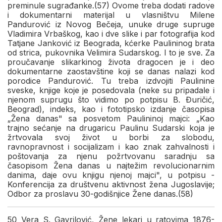
preminule sugrađanke.(57) Ovome treba dodati radove
i dokumentarni materijal u vlasništvu Milene
Pandurović iz Novog Bečeja, unuke druge supruge
Vladimira Vrbaškog, kao i dve slike i par fotografija kod
Tatjane Janković iz Beograda, kćerke Paulininog brata
od strica, pukovnika Velimira Sudarskog. I to je sve. Za
proučavanje slikarkinog života dragocen je i deo
dokumentarne zaostavštine koji se danas nalazi kod
porodice Pandurović. Tu treba izdvojiti Paulinine
sveske, knjige koje je posedovala (neke su pripadale i
njenom suprugu što vidimo po potpisu B. Đuričić,
Beograd), indeks, kao i fototipsko izdanje časopisa
„Žena danas" sa posvetom Paulininoj majci: „Kao
trajno sećanje na drugaricu Paulinu Sudarski koja je
žrtvovala svoj život u borbi za slobodu,
ravnopravnost i socijalizam i kao znak zahvalnosti i
poštovanja za njenu požrtvovanu saradnju sa
časopisom Žena danas u najtežim revolucionarnim
danima, daje ovu knjigu njenoj majci", u potpisu -
Konferencija za društvenu aktivnost žena Jugoslavije;
Odbor za proslavu 30-godišnjice Žene danas.(58)
50 Vera S. Gavrilović, Žene lekari u ratovima 1876-