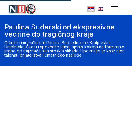
Izaberite vaš jezik
Paulina Sudarski od ekspresivne
vedrine do tragičnog kraja
Otkrijte umetnički put Pauline Sudarski kroz Kraljevsku
Umetničku Školu i spoznajte uticaj njenih kolega na formiranje
jedne od najznačajnijih srpskih slikarki. Upoznajte je kroz njen
talenat, prijateljstva i umetničko nasleđe.