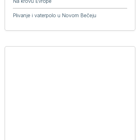
Na krovu Evrope
Plivanje i vaterpolo u Novom Bečeju