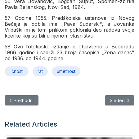
56 Vera Jovanović, Bogdan Šuput, Spomen-zbirka
Pavla Belјanskog, Novi Sad, 1984.
57 Godine 1955. Predškolska ustanova iz Novog
Bečeja je dobila ime „Pava Sudarski", a Jovanka
Vrbaški im je tom prilikom poklonila deo radova svoje
kćerke koji su bili u njenom vlasništvu.
58 Ovo fototipsko izdanje je objavlјeno u Beogradu
1966. godine i sadrži 33 broja časopisa „Žena danas"
od 1936. do 1944. godine.
ličnosti
rat
umetnost
Prethodni članak: Skice ratnog vremena: Životna priča i umetni
Sledeći članak
Prethodni
Sledeći
Related Articles