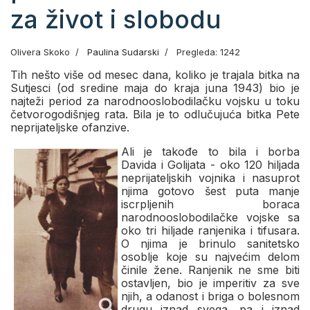
za život i slobodu
Olivera Skoko
Paulina Sudarski
Pregleda: 1242
Tih nešto više od mesec dana, koliko je trajala bitka na
Sutjesci (od sredine maja do kraja juna 1943) bio je
najteži period za narodnooslobodilačku vojsku u toku
četvorogodišnjeg rata. Bila je to odlučujuća bitka Pete
neprijatelјske ofanzive.
Ali je takođe to bila i borba
Davida i Golijata - oko 120 hilјada
neprijatelјskih vojnika i nasuprot
njima gotovo šest puta manje
iscrplјenih boraca
narodnooslobodilačke vojske sa
oko tri hilјade ranjenika i tifusara.
O njima je brinulo sanitetsko
osoblјe koje su najvećim delom
činile žene. Ranjenik ne sme biti
ostavlјen, bio je imperitiv za sve
njih, a odanost i briga o bolesnom
drugu iznad svega, pa i iznad