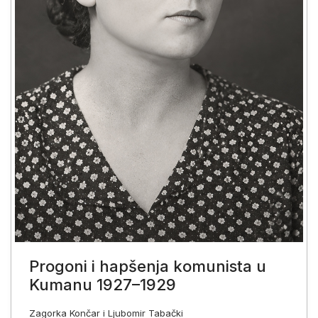
Progoni i hapšenja komunista u
Kumanu 1927–1929
Zagorka Končar i Ljubomir Tabački