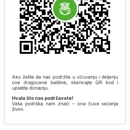
Ako želite da nas podržite u očuvanju i deljenju
ove dragocene baštine, skenirajte QR kod i
uplatite donaciju.
Hvala što nas podržavate!
Vaša podrška nam znači – ona čuva sećanja
živim.