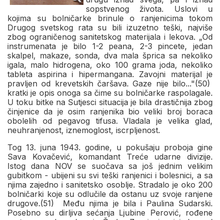
sopstvenog života. Uslovi u
kojima su bolničarke brinule o ranjenicima tokom
Drugog svetskog rata su bili izuzetno teški, najviše
zbog ograničenog sanitetskog materijala i lekova. „Od
instrumenata je bilo 1-2 peana, 2-3 pincete, jedan
skalpel, makaze, sonda, dva mala šprica sa nekoliko
igala, malo hidrogena, oko 100 grama joda, nekoliko
tableta aspirina i hipermangana. Zavojni materijal je
pravlјen od krevetskih čaršava. Gaze nije bilo..."(50)
kratki je opis onoga sa čime su bolničarke raspolagale.
U toku bitke na Sutjesci situacija je bila drastičnija zbog
činjenice da je osim ranjenika bio veliki broj boraca
obolelih od pegavog tifusa. Vladala je velika glad,
neuhranjenost, iznemoglost, iscrplјenost.
Tog 13. juna 1943. godine, u pokušaju proboja gine
Sava Kovačević, komandant Treće udarne divizije.
Istog dana NOV se suočava sa još jednim velikim
gubitkom - ubijeni su svi teški ranjenici i bolesnici, a sa
njima zajedno i sanitetsko osoblјe. Stradalo je oko 200
bolničarki koje su odlučile da ostanu uz svoje ranjene
drugove.(51) Među njima je bila i Paulina Sudarski.
Posebno su dirlјiva sećanja Ljubine Perović, rođene