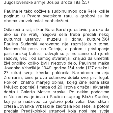
Jugoslovenske armije Josipa Broza Tita.(55)
Paulina je tako doživela sudbinu svog oca Relјe koji je
poginuo u Prvom svetskom ratu, a grobovi su im
oboma zauvek ostali neobeleženi.
Odlazeći u rat, slikar Bora Baruh je ostavio poruku da
ako se ne vrati, njegova dela treba predati nekoj
kulturnoj ustanovi, muzeju ili domu kulture.(56)
Paulina Sudarski verovatno nije razmišlјala o tome.
Nastavnički poziv na Cetinju, a potom i pristupanje
partizanskoj bolnici, odvojili su je ne samo od njenih
radova, već i od samog stvaranja. Znajući da umetnik
živi onoliko koliko živi i njegovo delo, Paulinina majka
Jovanka Vrbaški je 1949. godine 154 rada (127 crteža i
27 slika) svoje kćerke poklonila Narodnom muzeju
Zrenjanin, čime je ova ustanova dobila svoj prvi legat.
Poklon, znatno manjeg obima, kojeg čine jedna slika
(Muško poprsje) i mapa od 20 listova crteža i akvarela
dobija i Galerija Matice srpske. Po nekim podacima
nešto radova je imao i Paulinin suprug Blažo Đuričić,
koji ju je nadživeo za gotovo pola veka. Deo slika i
crteža Jovanka Vrbaški je zadržala kod sebe, a potom
predala Predškolskoj ustanovi koja nosi ime svoje