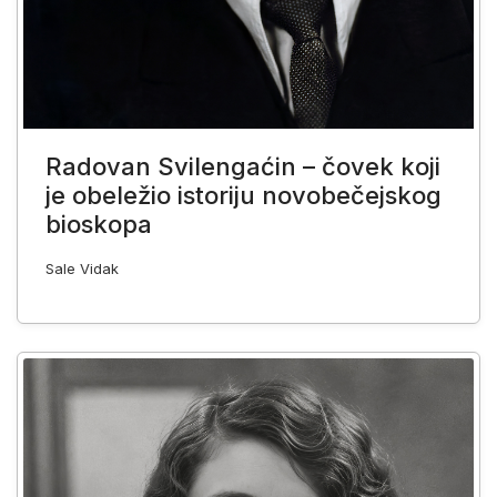
Radovan Svilengaćin – čovek koji
je obeležio istoriju novobečejskog
bioskopa
Sale Vidak