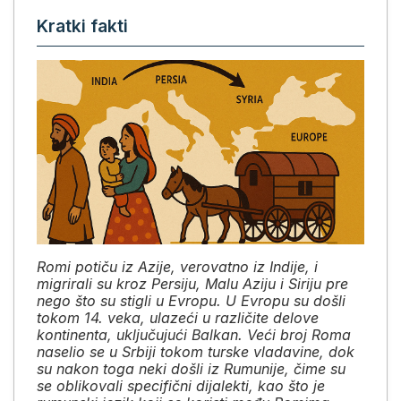
Kratki fakti
Romi potiču iz Azije, verovatno iz Indije, i
migrirali su kroz Persiju, Malu Aziju i Siriju pre
nego što su stigli u Evropu. U Evropu su došli
tokom 14. veka, ulazeći u različite delove
kontinenta, uključujući Balkan. Veći broj Roma
naselio se u Srbiji tokom turske vladavine, dok
su nakon toga neki došli iz Rumunije, čime su
se oblikovali specifični dijalekti, kao što je