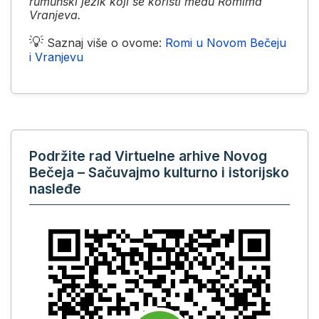
rumunski jezik koji se koristi među Romima
Vranjeva.
💡
Saznaj više o ovome:
Romi u Novom Bečeju
i Vranjevu
Podržite rad Virtuelne arhive Novog
Bečeja – Sačuvajmo kulturno i istorijsko
nasleđe