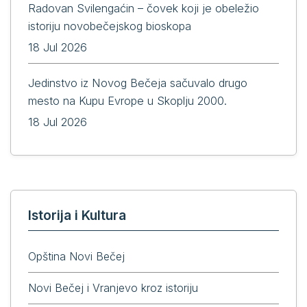
Radovan Svilengaćin – čovek koji je obeležio
istoriju novobečejskog bioskopa
18 Jul 2026
Jedinstvo iz Novog Bečeja sačuvalo drugo
mesto na Kupu Evrope u Skoplju 2000.
18 Jul 2026
Istorija i Kultura
Opština Novi Bečej
Novi Bečej i Vranjevo kroz istoriju