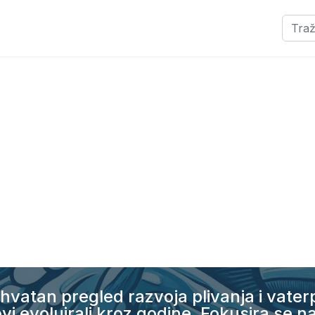
Pretra
hvatan pregled razvoja plivanja i vate
ovi evoluirali kroz godine. Fokusira se 