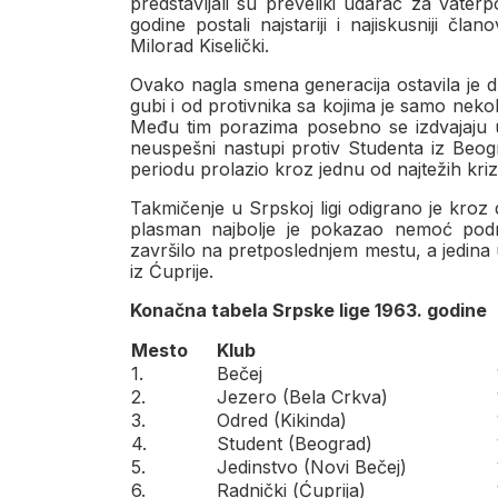
predstavljali su preveliki udarac za vater
godine postali najstariji i najiskusniji čl
Milorad Kiselički.
Ovako nagla smena generacija ostavila je d
gubi i od protivnika sa kojima je samo nekol
Među tim porazima posebno se izdvajaju ut
neuspešni nastupi protiv Studenta iz Beog
periodu prolazio kroz jednu od najtežih kriza 
Takmičenje u Srpskoj ligi odigrano je kroz 
plasman najbolje je pokazao nemoć podm
završilo na pretposlednjem mestu, a jedina u
iz Ćuprije.
Konačna tabela Srpske lige 1963. godine
Mesto
Klub
1.
Bečej
2.
Jezero (Bela Crkva)
3.
Odred (Kikinda)
4.
Student (Beograd)
5.
Jedinstvo (Novi Bečej)
6.
Radnički (Ćuprija)