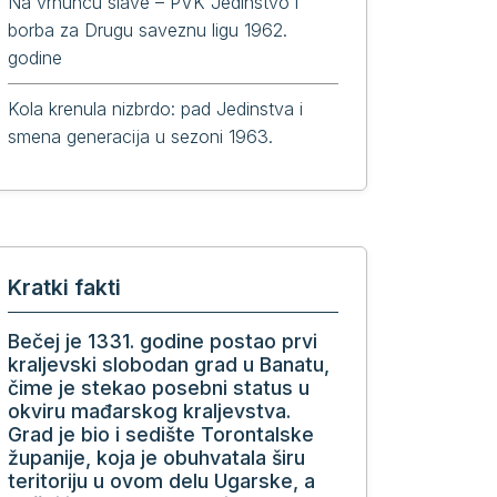
Na vrhuncu slave – PVK Jedinstvo i
borba za Drugu saveznu ligu 1962.
godine
Kola krenula nizbrdo: pad Jedinstva i
smena generacija u sezoni 1963.
Kratki fakti
Bečej je 1331. godine postao prvi
kraljevski slobodan grad u Banatu,
čime je stekao posebni status u
okviru mađarskog kraljevstva.
Grad je bio i sedište Torontalske
županije, koja je obuhvatala širu
teritoriju u ovom delu Ugarske, a