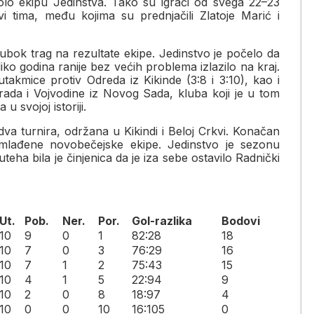
polo ekipu Jedinstva. Tako su igrači od svega 22–23
anovi tima, među kojima su prednjačili Zlatoje Marić i
ubok trag na rezultate ekipe. Jedinstvo je počelo da
iko godina ranije bez većih problema izlazilo na kraj.
akmice protiv Odreda iz Kikinde (3:8 i 3:10), kao i
rada i Vojvodine iz Novog Sada, kluba koji je u tom
u svojoj istoriji.
dva turnira, održana u Kikindi i Beloj Crkvi. Konačan
lađene novobečejske ekipe. Jedinstvo je sezonu
teha bila je činjenica da je iza sebe ostavilo Radnički
Ut.
Pob.
Ner.
Por.
Gol-razlika
Bodovi
10
9
0
1
82:28
18
10
7
0
3
76:29
16
10
7
1
2
75:43
15
10
4
1
5
22:94
9
10
2
0
8
18:97
4
10
0
0
10
16:105
0