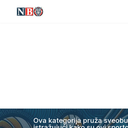
Ova kategorija pruža sveobu
istražujući kako su ovi sport