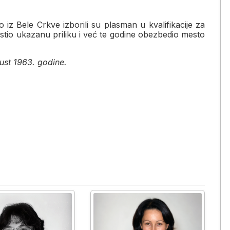
 iz Bele Crkve izborili su plasman u kvalifikacije za
stio ukazanu priliku i već te godine obezbedio mesto
ust 1963. godine.
stvo i borba za Drugu saveznu ligu 1962. godine