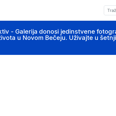
Pretra
tiv - Galerija donosi jedinstvene fotogra
vota u Novom Bečeju. Uživajte u šetnji k