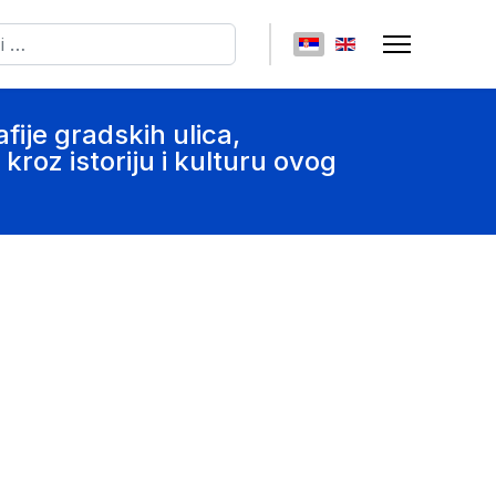
ži
Izaberite vaš jezik
fije gradskih ulica,
roz istoriju i kulturu ovog