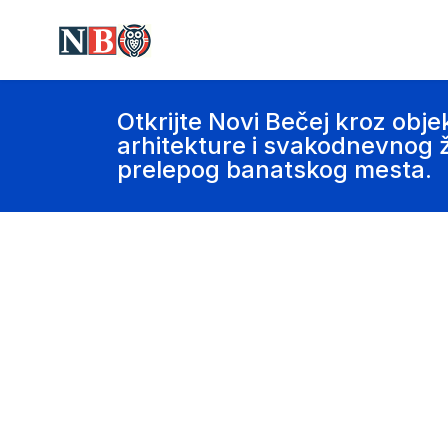
Otkrijte Novi Bečej kroz objek
arhitekture i svakodnevnog ži
prelepog banatskog mesta.